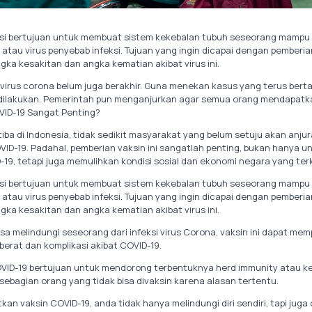
asi bertujuan untuk membuat sistem kekebalan tubuh seseorang mamp
atau virus penyebab infeksi. Tujuan yang ingin dicapai dengan pemberia
ka kesakitan dan angka kematian akibat virus ini.
i virus corona belum juga berakhir. Guna menekan kasus yang terus ber
 dilakukan. Pemerintah pun menganjurkan agar semua orang mendapatk
VID-19 Sangat Penting?
tiba di Indonesia, tidak sedikit masyarakat yang belum setuju akan anj
VID-19. Padahal, pemberian vaksin ini sangatlah penting, bukan hanya u
-19, tetapi juga memulihkan kondisi sosial dan ekonomi negara yang t
asi bertujuan untuk membuat sistem kekebalan tubuh seseorang mamp
atau virus penyebab infeksi. Tujuan yang ingin dicapai dengan pemberia
ka kesakitan dan angka kematian akibat virus ini.
sa melindungi seseorang dari infeksi virus Corona, vaksin ini dapat me
 berat dan komplikasi akibat COVID-19.
 COVID-19 bertujuan untuk mendorong terbentuknya herd immunity atau k
 sebagian orang yang tidak bisa divaksin karena alasan tertentu.
an vaksin COVID-19, anda tidak hanya melindungi diri sendiri, tapi juga 